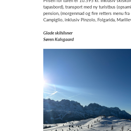
Prisen for turen er 10.595 kr. Inklusiv skiskol
tapasbord), transport med ny turistbus (opsaml
pension, (morgenmad og fire retters menu fra d
Campiglio, inklusiv Pinzolo, Folgarida, Marille
Glade skihilsner
Søren Kalsgaard