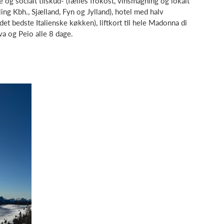
e og socialt tilskud- (fælles frokost, vinsmagning og lokalt
ing Kbh., Sjælland, Fyn og Jylland), hotel med halv
et bedste Italienske køkken), liftkort til hele Madonna di
va og Peio alle 8 dage.